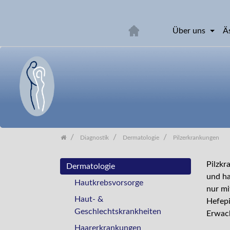
Über uns
Ä
Zum
Inhalt
springen
Diagnostik
Dermatologie
Pilzerkrankungen
Pilzkr
Dermatologie
und ha
Hautkrebsvorsorge
nur mi
Haut- &
Hefepi
Geschlechtskrankheiten
Erwac
Haarerkrankungen