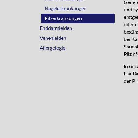
Genere
Nagelerkrankungen
und sy
erstge
Pilzerkrankungen
oder d
Enddarmleiden
begüns
Venenleiden
bei K
Saunab
Allergologie
Pilzin
In uns
Hautär
der Pi