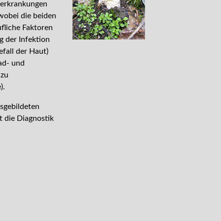
zerkrankungen
wobei die beiden
fliche Faktoren
 der Infektion
efall der Haut)
ad- und
 zu
).
sgebildeten
t die Diagnostik