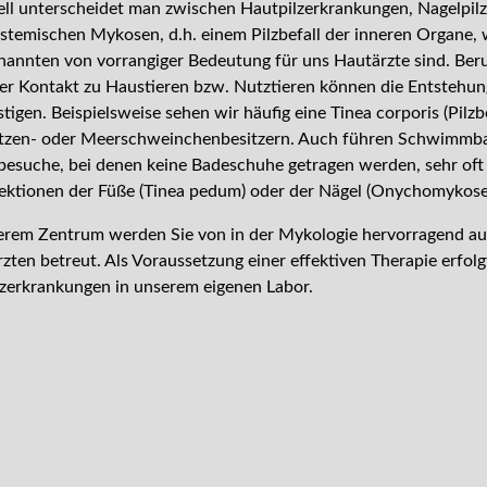
ll unterscheidet man zwischen Hautpilzerkrankungen, Nagelpil
stemischen Mykosen, d.h. einem Pilzbefall der inneren Organe, 
nannten von vorrangiger Bedeutung für uns Hautärzte sind. Beru
er Kontakt zu Haustieren bzw. Nutztieren können die Entstehung
tigen. Beispielsweise sehen wir häufig eine Tinea corporis (Pilzb
atzen- oder Meerschweinchenbesitzern. Auch führen Schwimmb
esuche, bei denen keine Badeschuhe getragen werden, sehr oft
fektionen der Füße (Tinea pedum) oder der Nägel (Onychomykose
erem Zentrum werden Sie von in der Mykologie hervorragend au
zten betreut. Als Voraussetzung einer effektiven Therapie erfolg
lzerkrankungen in unserem eigenen Labor.