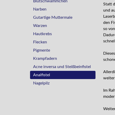
Blutschwämmchen
Statt 
Narben
und au
Laserb
Gutartige Muttermale
den Fi
Warzen
so vo
Hautkrebs
Dadurc
schnel
Flecken
Pigmente
Dieses
Krampfadern
schone
Acne inversa und Steißbeinfistel
Allerd
Analfistel
weiter
Nagelpilz
Im Rah
moder
Weiter