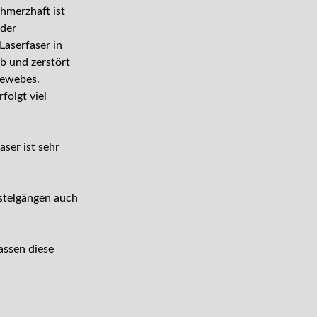
chmerzhaft ist
 der
Laserfaser in
ab und zerstört
Gewebes.
folgt viel
ser ist sehr
istelgängen auch
assen diese