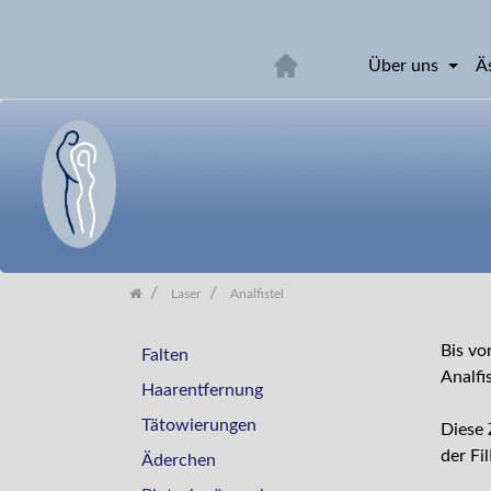
Über uns
Ä
Skip
navigation
Laser
Analfistel
Bis vo
Falten
Analfi
Haarentfernung
Tätowierungen
Diese 
der Fi
Äderchen