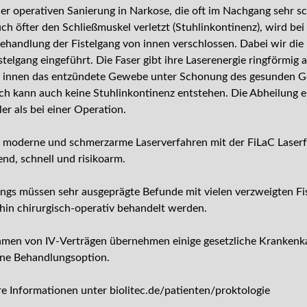
der operativen Sanierung in Narkose, die oft im Nachgang sehr s
ch öfter den Schließmuskel verletzt (Stuhlinkontinenz), wird bei
ehandlung der Fistelgang von innen verschlossen. Dabei wir die 
stelgang eingeführt. Die Faser gibt ihre Laserenergie ringförmig 
n innen das entzündete Gewebe unter Schonung des gesunden 
h kann auch keine Stuhlinkontinenz entstehen. Die Abheilung er
ler als bei einer Operation.
 moderne und schmerzarme Laserverfahren mit der FiLaC Laserfa
nd, schnell und risikoarm.
ings müssen sehr ausgeprägte Befunde mit vielen verzweigten F
hin chirurgisch-operativ behandelt werden.
men von IV-Verträgen übernehmen einige gesetzliche Krankenk
ne Behandlungsoption.
e Informationen unter biolitec.de/patienten/proktologie